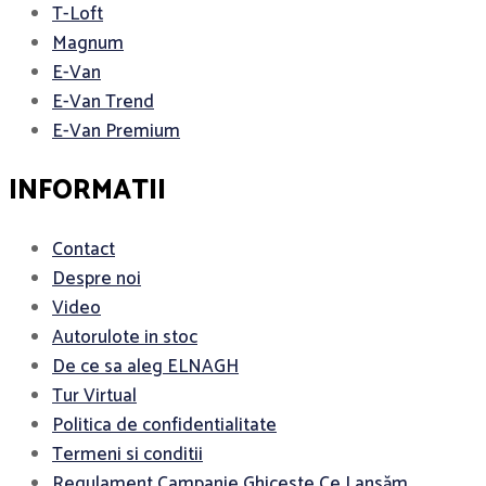
T-Loft
Magnum
E-Van
E-Van Trend
E-Van Premium
INFORMATII
Contact
Despre noi
Video
Autorulote in stoc
De ce sa aleg ELNAGH
Tur Virtual
Politica de confidentialitate
Termeni si conditii
Regulament Campanie Ghiceste Ce Lansăm