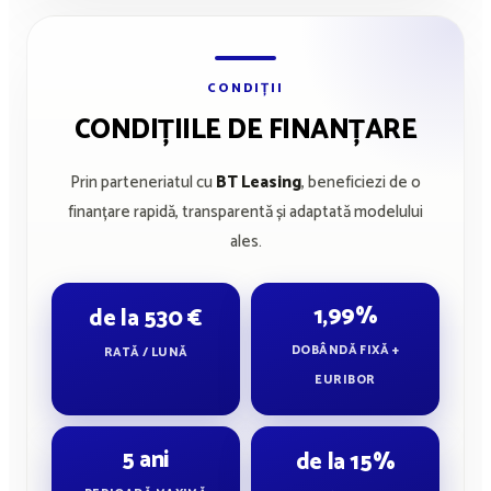
CONDIȚII
CONDIȚIILE DE FINANȚARE
Prin parteneriatul cu
BT Leasing
, beneficiezi de o
finanțare rapidă, transparentă și adaptată modelului
ales.
1,99%
de la 530 €
DOBÂNDĂ FIXĂ +
RATĂ / LUNĂ
EURIBOR
5 ani
de la 15%