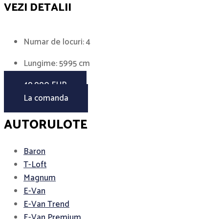
VEZI DETALII
Numar de locuri: 4
Lungime: 5995 cm
49.990 EUR
La comanda
AUTORULOTE
Baron
T-Loft
Magnum
E-Van
E-Van Trend
E-Van Premium