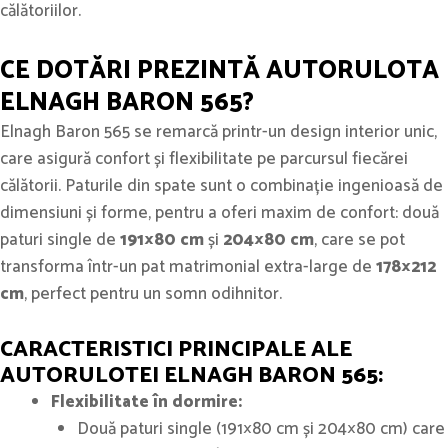
călătoriilor.
CE DOTĂRI PREZINTĂ AUTORULOTA
ELNAGH BARON 565?
Elnagh Baron 565 se remarcă printr-un design interior unic,
care asigură confort și flexibilitate pe parcursul fiecărei
călătorii. Paturile din spate sunt o combinație ingenioasă de
dimensiuni și forme, pentru a oferi maxim de confort: două
paturi single de
191×80 cm
și
204×80 cm
, care se pot
transforma într-un pat matrimonial extra-large de
178×212
cm
, perfect pentru un somn odihnitor.
CARACTERISTICI PRINCIPALE ALE
AUTORULOTEI ELNAGH BARON 565:
Flexibilitate în dormire:
Două paturi single (191×80 cm și 204×80 cm) care