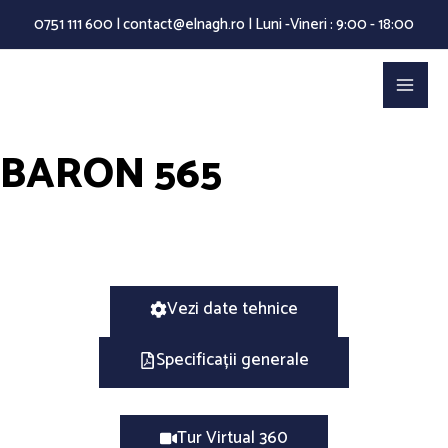
Skip
0751 111 600 | contact@elnagh.ro | Luni -Vineri : 9:00 - 18:00
to
Main
content
Men
BARON 565
Vezi date tehnice
Specificații generale
Tur Virtual 360