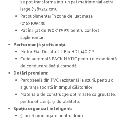
se pot transforma într-un pat matrimonial extra-
large (178×212 cm).
Pat suplimentar în zona de luat masa
(216×105(43)).
Pat înălțat de 190×113(93) pentru confort
suplimentar.
Performanță și eficiență:
Motor Fiat Ducato 2.2 Blu HDI, 140 CP.
Cutie automată PACK MATIC pentru o experiență
de conducere lină și comodă.
Dotări premium:
Pardoseală din PVC rezistentă la uzură, pentru o
siguranță sporită în timpul călătoriilor.
Materiale de construcție optimizate ca greutate,
pentru eficiență și durabilitate.
Spațiu organizat inteligent:
5 locuri omologate pentru drum.