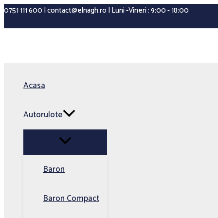
Menu
Menu
Menu
Skip
0751 111 600 | contact@elnagh.ro | Luni -Vineri : 9:00 - 18:00
Toggle
Toggle
Toggle
to
content
Acasa
Autorulote
Baron
Baron Compact